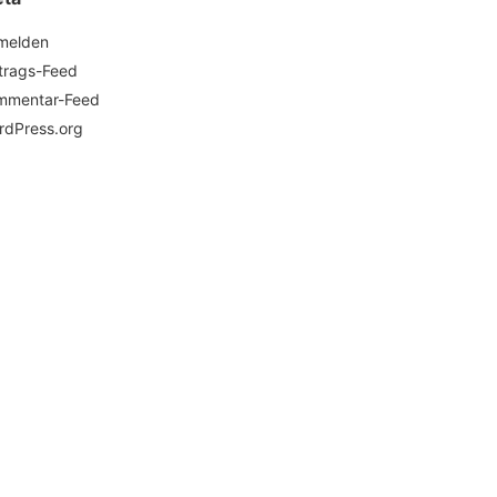
melden
ntrags-Feed
mmentar-Feed
rdPress.org