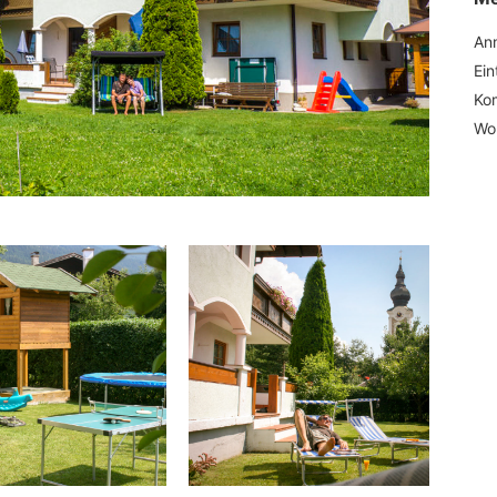
An
Ei
Ko
Wo