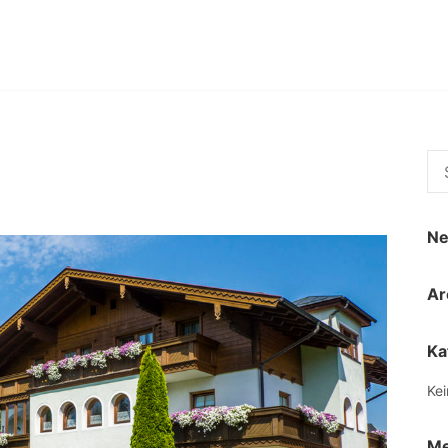
Suc
nac
Ne
Ar
Ka
Kei
Me