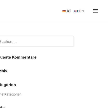
DE
EN
hen
h:
ueste Kommentare
chiv
tegorien
ne Kategorien
ta