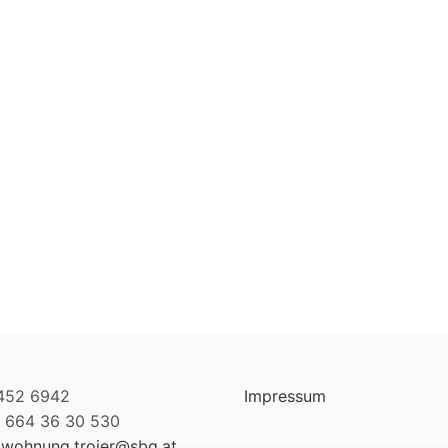
6452 6942
Impressum
3 664 36 30 530
nwohnung.trojer@sbg.at